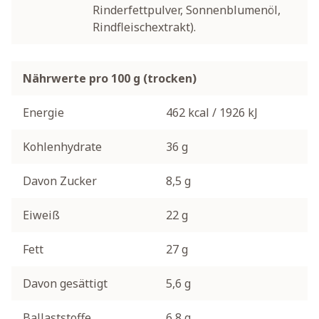
Rinderfettpulver, Sonnenblumenöl,
Rindfleischextrakt).
Nährwerte pro 100 g (trocken)
Energie
462 kcal / 1926 kJ
Kohlenhydrate
36 g
Davon Zucker
8,5 g
Eiweiß
22 g
Fett
27 g
Davon gesättigt
5,6 g
Ballaststoffe
6,8 g