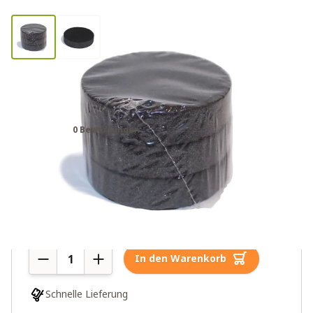
LifeSaver Wayfarer Kohle-Discs
3er-Pack
0 Bewertungen
23,95€
2 auf Lager
Menge
In den Warenkorb
Schnelle Lieferung