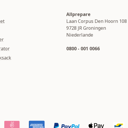
Allprepare
et
Laan Corpus Den Hoorn 108
9728 JR
Groningen
Niederlande
er
rator
0800 - 001 0066
ksack