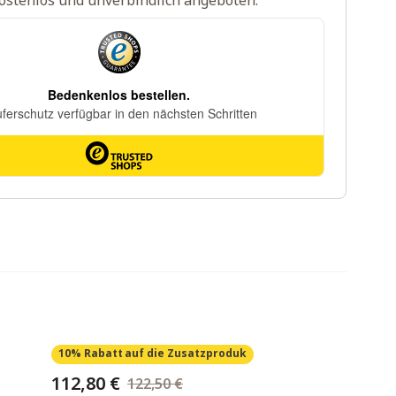
ostenlos und unverbindlich angeboten.
10% Rabatt
auf die Zusatzproduk
112,80 €
122,50 €