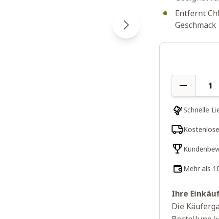
Entfernt Ch
Geschmack
Menge
Schnelle Li
Kostenlose
Kundenbew
Mehr als 1
Ihre Einkäu
Die Käuferga