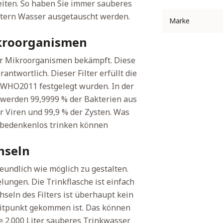
eiten. So haben Sie immer sauberes
Litern Wasser ausgetauscht werden.
Marke
ikroorganismen
der Mikroorganismen bekämpft. Diese
antwortlich. Dieser Filter erfüllt die
 WHO2011 festgelegt wurden. In der
 werden 99,9999 % der Bakterien aus
er Viren und 99,9 % der Zysten. Was
ie bedenkenlos trinken können
hseln
reundlich wie möglich zu gestalten.
elungen. Die Trinkflasche ist einfach
hseln des Filters ist überhaupt kein
Zeitpunkt gekommen ist. Das können
re 2.000 Liter sauberes Trinkwasser