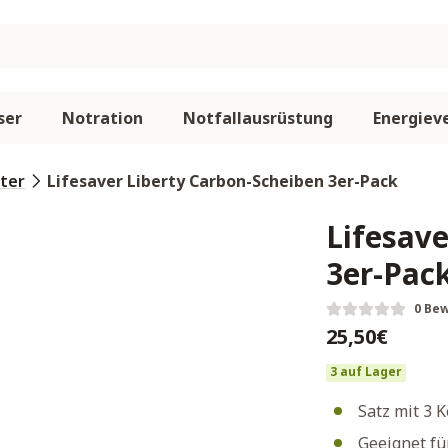
ser
Notration
Notfallausrüstung
Energiev
lter
Lifesaver Liberty Carbon-Scheiben 3er-Pack
Lifesave
3er-Pac
0 Be
25,50€
3 auf Lager
Satz mit 3 K
Geeignet fü