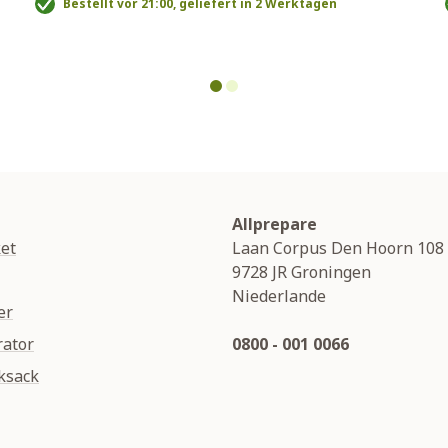
Bestellt vor 21:00, geliefert in 2 Werktagen
Allprepare
et
Laan Corpus Den Hoorn 108
9728 JR
Groningen
Niederlande
er
rator
0800 - 001 0066
ksack