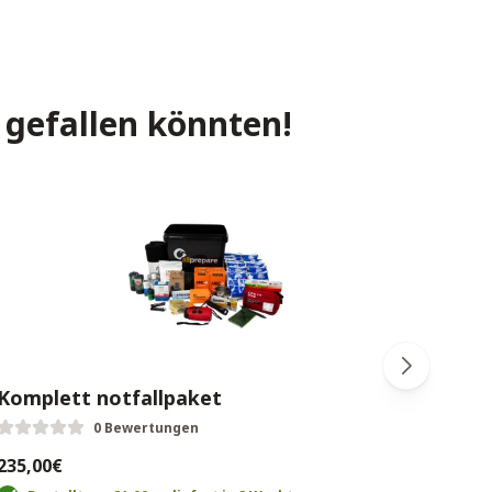
 gefallen könnten!
Komplett notfallpaket
Eaup
0 Bewertungen
2-4 p
235,00€