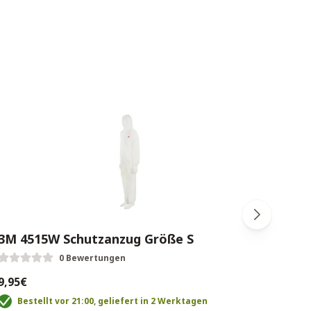
3M 4515W Schutzanzug Größe S
3M 
0 Bewertungen
9,95€
49,0
Bestellt vor 21:00, geliefert in 2 Werktagen
B