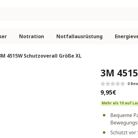
ser
Notration
Notfallausrüstung
Energiev
3M 4515W Schutzoverall Größe XL
3M 4515
0 Be
9,95€
Mehr als 10 auf La
Bequeme Pas
Bewegungsf
Schützt vor