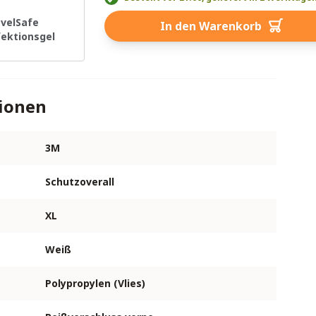
avelSafe
In den Warenkorb
fektionsgel
tionen
3M
Schutzoverall
XL
Weiß
Polypropylen (Vlies)