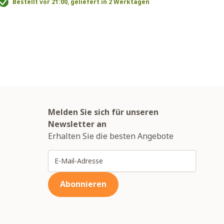
Bestellt vor 21:00, geliefert in 2 Werktagen
199,
B
Melden Sie sich für unseren
Newsletter an
Erhalten Sie die besten Angebote
E-Mailadresse
Abonnieren