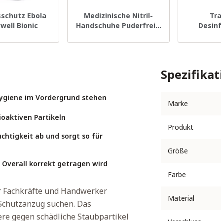
sschutz Ebola
Medizinische Nitril-
Tr
well Bionic
Handschuhe Puderfrei –
Desin
Größe XL – 100 Stück
Spezifika
Hygiene im Vordergrund stehen
Marke
ioaktiven Partikeln
Produkt
htigkeit ab und sorgt so für
Größe
 Overall korrekt getragen wird
Farbe
 Fachkräfte und Handwerker
Material
 Schutzanzug suchen. Das
ere gegen schädliche Staubpartikel