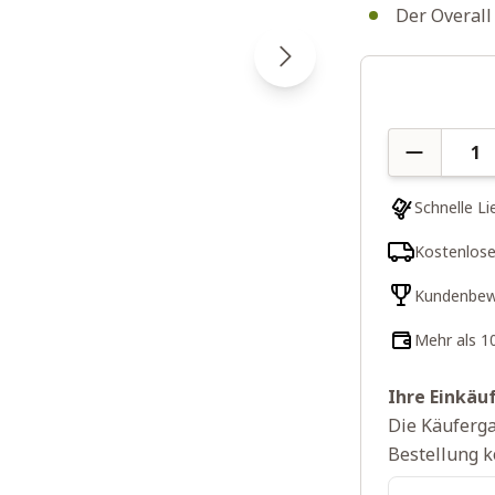
Der Overall 
Menge
Schnelle Li
Kostenlose
Kundenbew
Mehr als 1
Ihre Einkäu
Die Käuferga
Bestellung k