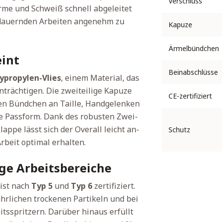
Verschluss
rme und Schweiß schnell abgeleitet
ndauernden Arbeiten angenehm zu
Kapuze
Ärmelbündchen
eint
Beinabschlüsse
ypropylen-Vlies
, einem Material, das
nträchtigen. Die zweiteilige Kapuze
CE-zertifiziert
hen Bündchen an Taille, Handgelenken
e Passform. Dank des robusten Zwei-
ppe lässt sich der Overall leicht an-
Schutz
rbeit optimal erhalten.
tige Arbeitsbereiche
ist nach
Typ 5
und
Typ 6
zertifiziert.
ährlichen trockenen Partikeln und bei
tsspritzern. Darüber hinaus erfüllt