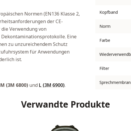
Kopfband
ropäischen Normen (EN136 Klasse 2,
erheitsanforderungen der CE-
Norm
r die Verwendung von
 Dekontaminationsprotokolle. Eine
Farbe
nen zu unzureichendem Schutz
ftzufuhrsystem für Anwendungen
Wiederverwendb
erlich ist.
Filter
Sprechmembran
,
M (3M 6800)
und
L (3M 6900)
.
Verwandte Produkte