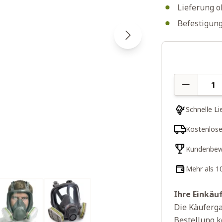
Lieferung o
Befestigung
Menge
Schnelle Li
Kostenlose
Kundenbew
Mehr als 1
Ihre Einkäu
Die Käuferga
Bestellung k