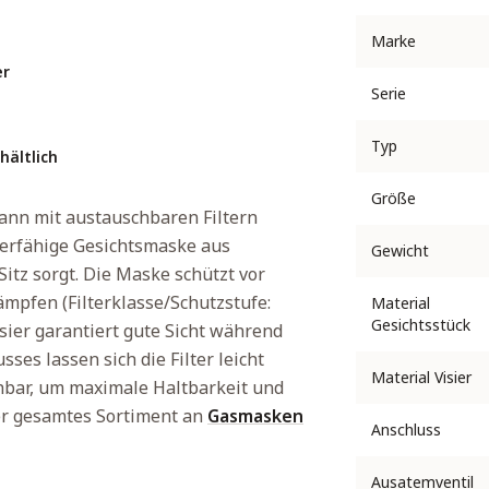
Marke
er
Serie
Typ
hältlich
Größe
nn mit austauschbaren Filtern
ierfähige Gesichtsmaske aus
Gewicht
itz sorgt. Die Maske schützt vor
mpfen (Filterklasse/Schutzstufe:
Material
Gesichtsstück
sier garantiert gute Sicht während
ses lassen sich die Filter leicht
Material Visier
chbar, um maximale Haltbarkeit und
ser gesamtes Sortiment an
Gasmasken
Anschluss
Ausatemventil