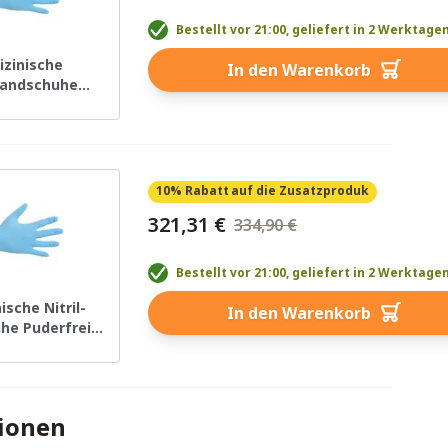
Bestellt vor 21:00, geliefert in 2 Werktage
izinische
In den Warenkorb
lhandschuhe
i – Größe M –
0 Stück
10% Rabatt
auf die Zusatzproduk
321,31 €
334,90 €
Bestellt vor 21:00, geliefert in 2 Werktage
ische Nitril-
In den Warenkorb
he Puderfrei –
 – 100 Stück
tionen