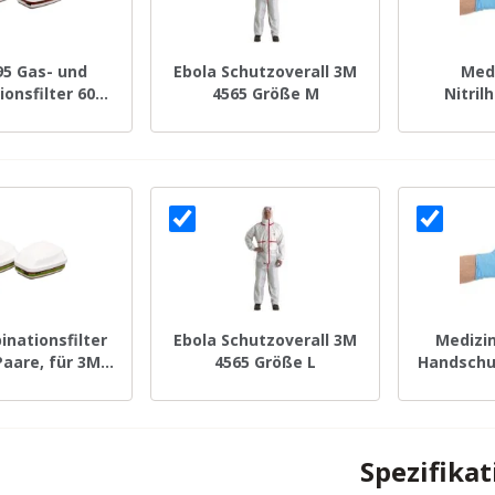
95 Gas- und
Ebola Schutzoverall 3M
Med
onsfilter 6095
4565 Größe M
Nitri
 Stück
puderfre
10
nationsfilter
Ebola Schutzoverall 3M
Medizin
Paare, für 3M
4565 Größe L
Handschu
smasken
Größe L
Spezifika