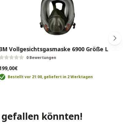
3M Vollgesichtsgasmaske 6900 Größe L
3M 6
4 St
0 Bewertungen
199,00€
89,0
Bestellt vor 21:00, geliefert in 2 Werktagen
B
 gefallen könnten!