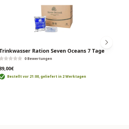
Trinkwasser Ration Seven Oceans 7 Tage
Bao
0 Bewertungen
89,00€
39,0
Bestellt vor 21:00, geliefert in 2 Werktagen
B