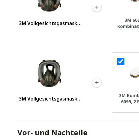
3M 60
3M Vollgesichtsgasmaske
Kombinati
6800 Größe M
4
3M Kombi
3M Vollgesichtsgasmaske
6099, 2 
6800 Größe M
Ga
Vor- und Nachteile