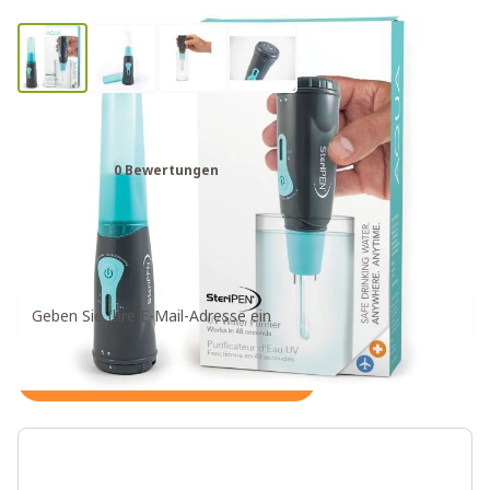
SteriPEN® Aqua UV Wasserfilter
0 Bewertungen
62,50€
Benachrichtigung bei wieder verfügbarem Artikel
abonnieren
Halte mich auf dem Laufenden