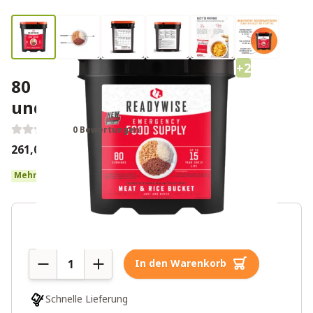
+2
80 Portionen Notration Fleisch
und Reis ReadyWise
0 Bewertungen
261,00€
290,00€
Mehr als 10 auf Lager
Menge
In den Warenkorb
Schnelle Lieferung