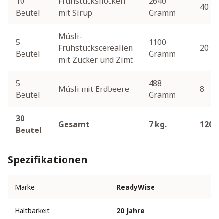
10
Frühstücksflocken
2640
40
Beutel
mit Sirup
Gramm
Müsli-
5
1100
Frühstückscerealien
20
Beutel
Gramm
mit Zucker und Zimt
5
488
Müsli mit Erdbeere
8
Beutel
Gramm
30
Gesamt
7 kg.
120
Beutel
Spezifikationen
Marke
ReadyWise
Haltbarkeit
20 Jahre