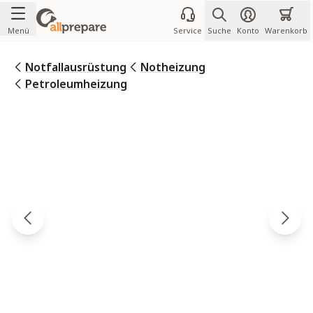
Zum Inhalt springen
Menü
Service
Suche
Konto
Warenkorb
Notfallausrüstung
Notheizung
Petroleumheizung