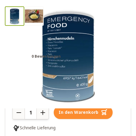
Katadyn Notfallration Makkaroni
Dose
0 Bewertungen
24,00€
8 auf Lager
Menge
In den Warenkorb
Schnelle Lieferung