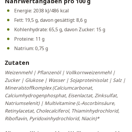
Nährwertangaben pro 100 g
Energie: 2038 kJ/486 kcal
Fett: 19,5 g, davon gesättigt: 8,6 g
Kohlenhydrate: 65,5 g, davon Zucker: 15 g
Proteine: 11 g
Natrium: 0,75 g
Zutaten
Weizenmehl | Pflanzenöl | Vollkornweizenmehl |
Zucker | Glukose | Wasser | Sojaproteinisolat | Salz |
Mineralstoffkomplex (Calciumcarbonat,
Calciumhydrogenphosphat, Eisenlactat, Zinksulfat,
Natriumselenit) | Multivitamine (L-Ascorbinsäure,
Retinylacetat, Cholecalciferol, Thiaminhydrochlorid,
Riboflavin, Pyridoxinhydrochlorid, Niacin)*