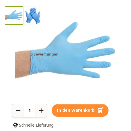
Medizinische Nitrilhandschuhe
puderfrei – Größe M – 100 Stück
0 Bewertungen
10,95€
19,95€
7 auf Lager
Menge
In den Warenkorb
Schnelle Lieferung