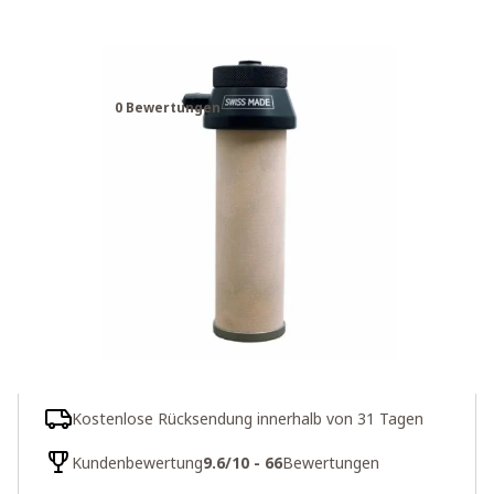
Katadyn Pocket Keramisches
Ersatzfilter Tactical
0 Bewertungen
199,00€
219,95€
6 auf Lager
Menge
In den Warenkorb
Schnelle Lieferung
Kostenlose Rücksendung innerhalb von 31 Tagen
Kundenbewertung
9.6/10 - 66
Bewertungen