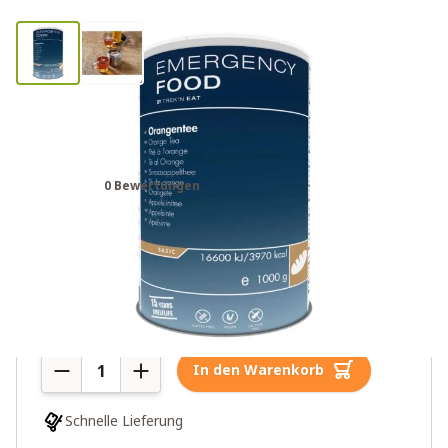
Katadyn Notration Orangentee
Dose
0 Bewertungen
30,00€
Mehr als 10 auf Lager
Menge
In den Warenkorb
Schnelle Lieferung