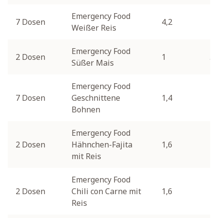
Emergency Food
7 Dosen
4,2
1
Weißer Reis
Emergency Food
2 Dosen
1
5
Süßer Mais
Emergency Food
7 Dosen
Geschnittene
1,4
1
Bohnen
Emergency Food
2 Dosen
Hähnchen-Fajita
1,6
1
mit Reis
Emergency Food
2 Dosen
Chili con Carne mit
1,6
1
Reis