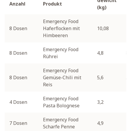
Gewicht
Anzahl
Produkt
P
(kg)
Emergency Food
8 Dosen
Haferflocken mit
10,08
1
Himbeeren
Emergency Food
8 Dosen
4,8
8
Rührei
Emergency Food
8 Dosen
Gemüse-Chili mit
5,6
5
Reis
Emergency Food
4 Dosen
3,2
3
Pasta Bolognese
Emergency Food
7 Dosen
4,9
4
Scharfe Penne