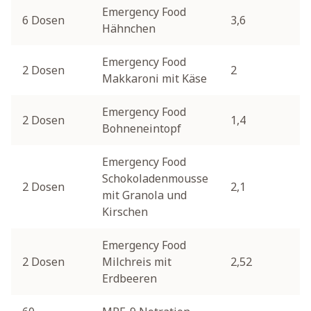
Emergency Food
6 Dosen
3,6
1
Hähnchen
Emergency Food
2 Dosen
2
2
Makkaroni mit Käse
Emergency Food
2 Dosen
1,4
1
Bohneneintopf
Emergency Food
Schokoladenmousse
2 Dosen
2,1
3
mit Granola und
Kirschen
Emergency Food
2 Dosen
Milchreis mit
2,52
3
Erdbeeren