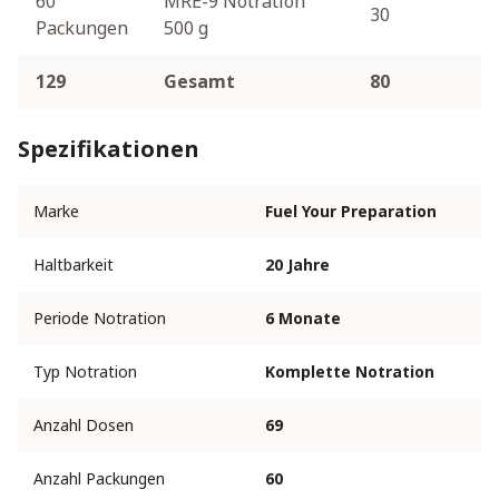
60
MRE-9 Notration
30
4
Packungen
500 g
129
Gesamt
80
1.
Spezifikationen
Marke
Fuel Your Preparation
Haltbarkeit
20 Jahre
Periode Notration
6 Monate
Typ Notration
Komplette Notration
Anzahl Dosen
69
Anzahl Packungen
60