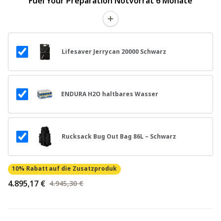
Fuel Your Preparation Notvorrat 6 Monate
Lifesaver Jerrycan 20000 Schwarz
ENDURA H2O haltbares Wasser
Rucksack Bug Out Bag 86L – Schwarz
10% Rabatt
auf die Zusatzproduk
4.895,17 €
4.945,30 €