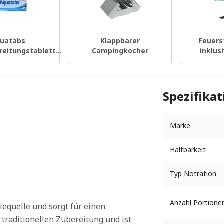
uatabs
Klappbarer
Feuers
eitungstabletten
Campingkocher
inklus
0 Stück
Anzü
Spezifika
Marke
Haltbarkeit
Typ Notration
Anzahl Portione
iequelle und sorgt für einen
traditionellen Zubereitung und ist