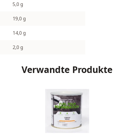
5,0 g
19,0 g
14,0 g
2,0 g
Verwandte Produkte