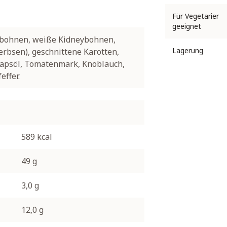
Für Vegetarier
geeignet
ybohnen, weiße Kidneybohnen,
Lagerung
rbsen), geschnittene Karotten,
Rapsöl, Tomatenmark, Knoblauch,
effer.
589 kcal
49 g
3,0 g
12,0 g