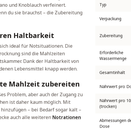
no und Knoblauch verfeinert.
Typ
nn du sie brauchst – die Zubereitung
Verpackung
ren Haltbarkeit
Zubereitung
ich ideal für Notsituationen. Die
Erforderliche
trocknung sind die Mahlzeiten
Wassermenge
atskammer. Dank der Haltbarkeit von
in denen Lebensmittel knapp werden.
Gesamtinhalt
te Mahlzeit zubereiten
Nährwert pro D
ßes Problem, aber auch der Zugang zu
Nährwert pro 10
hen ist daher kaum möglich. Mit
(trocken)
hinzufügen – bei Bedarf sogar kalt –
ecke auch alle weiteren
Notrationen
Abmessungen d
Dose