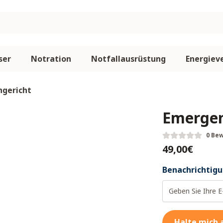
ser
Notration
Notfallausrüstung
Energiev
gericht
Emergen
0 Be
49,00€
Benachrichtigu
Halte mich