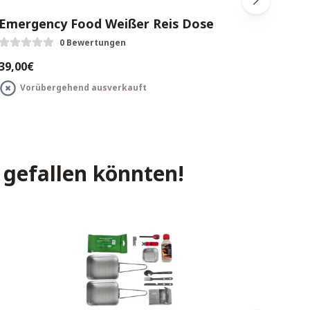
Emergency Food Weißer Reis Dose
Eme
Him
0 Bewertungen
39,00€
69,0
Vorübergehend ausverkauft
B
 gefallen könnten!