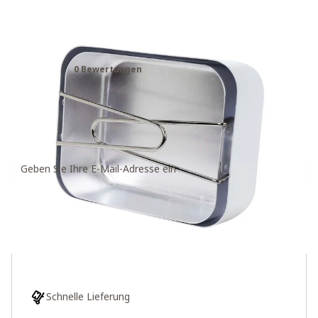
Armee-Kochgeschirrset Mestin
2er-Set
0 Bewertungen
12,00€
15,00€
Benachrichtigung bei wieder verfügbarem Artikel
abonnieren
Halte mich auf dem Laufenden
Schnelle Lieferung